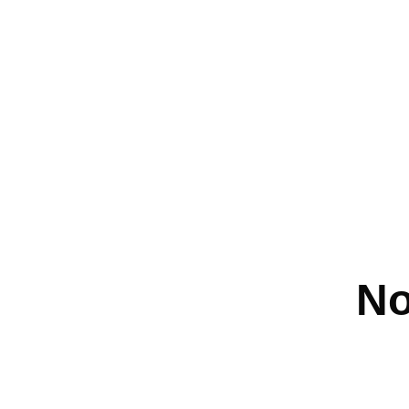
No
We are p
early di
We are he