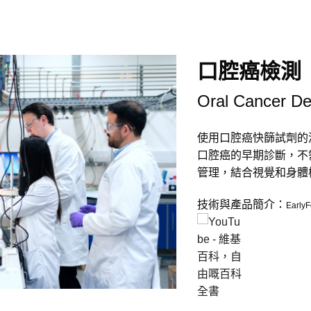
胰臟癌檢測
Pancreatic Can
使用胰臟癌血液胞泌體
於胰臟癌的早期診斷，
的管理，結合視覺和身
more