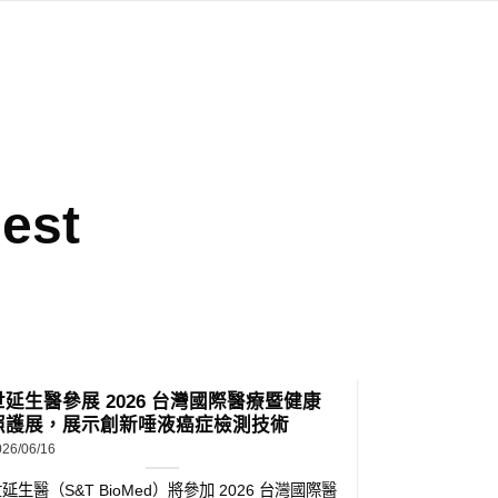
est
世延生醫參展 2026 台灣國際醫療暨健康
世延生醫亮
照護展，展示創新唾液癌症檢測技術
癌唾液檢測
026/06/16
2026/06/09
延生醫（S&T BioMed）將參加 2026 台灣國際醫
026 年世界
暨健康照護展（Medical Taiwa......
衛生福利部帶
「台灣智慧醫療與