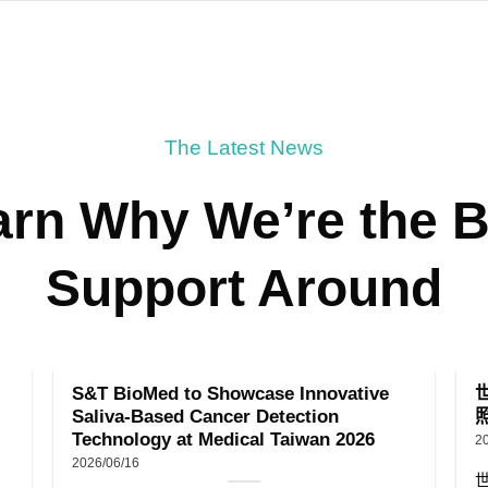
The Latest News
arn Why We’re the B
Support Around
S&T BioMed to Showcase Innovative
Saliva-Based Cancer Detection
Technology at Medical Taiwan 2026
2
2026/06/16
世
S&T BioMed is pleased to announce our
療
participation......