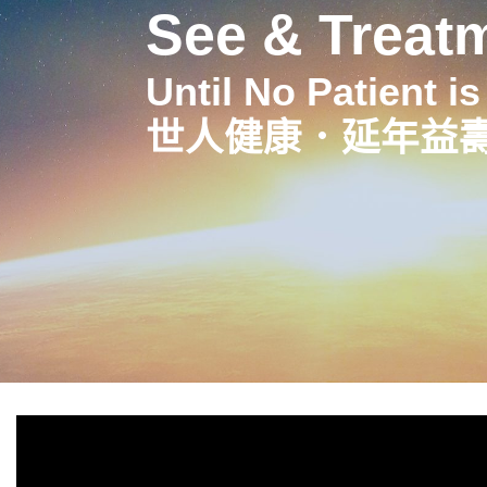
See & Treat
Until No Patient i
世人健康．延年益