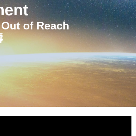
ment
s Out of Reach
壽