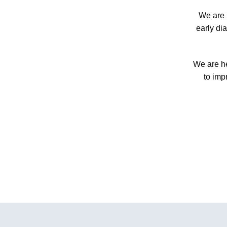
to imp
ABOUT S&T
關於世延生醫