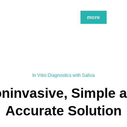
In Vitro Diagnostics with Saliva
ninvasive, Simple 
Accurate Solution
roviding a noninvasive, simple, and accurate solution to help ai
agnosis of oral cancer and improve outcomes through earlier inte
Able to help early diagnose and monitor the patients’s health.
re for better patient care from collecting saliva samples to help 