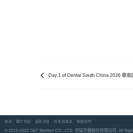
Day 1 of Dental South China 20
首頁
關於世延
最新消息
技術與產品
聯絡我們
© 2016-2022 S&T BioMed CO., LTD. 世延生醫股份有限公司. All Right