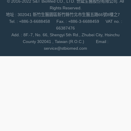
© 2016-2022 S&T BioMed CO., LTD. 世延生醫股份有限公司. All
Rights Reserved.
地址 : 302041 新竹生醫園區新竹縣竹北市生醫五路66號8樓之7
Tel. : +886-3-6688458 Fax. : +886-3-6688459 VAT no. :
66387476
Add. : 8F.-7, No. 66, Shengyi 5th Rd., Zhubei City, Hsinchu
County 302041 , Taiwan (R.O.C.) Email :
service@stbiomed.com