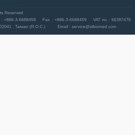
s Reserved.
3-6688458 Fax. : +886-3-6688459 VAT no. : 66387476
nty 302041 , Taiwan (R.O.C.) Email : service@stbiomed.com