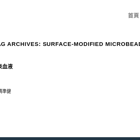
首頁
AG ARCHIVES:
SURFACE-MODIFIED MICROBEA
表血液
-精準健