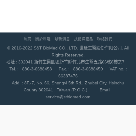
首頁
關於世延
最新消息
技術與產品
聯絡我們
© 2016-2022 S&T BioMed CO., LTD. 世延生醫股份有限公司. All
Rights Reserved.
地址 : 302041 新竹生醫園區新竹縣竹北市生醫五路66號8樓之7
Tel. : +886-3-6688458 Fax. : +886-3-6688459 VAT no. :
66387476
Add. : 8F.-7, No. 66, Shengyi 5th Rd., Zhubei City, Hsinchu
County 302041 , Taiwan (R.O.C.) Email :
service@stbiomed.com