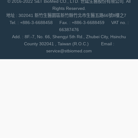
© 2016-2022 S&T BioMed CO., LTD. 世延生醫股份有限公司. All
Rights Reserved.
地址 : 302041 新竹生醫園區新竹縣竹北市生醫五路66號8樓之7
Tel. : +886-3-6688458 Fax. : +886-3-6688459 VAT no. :
66387476
Add. : 8F.-7, No. 66, Shengyi 5th Rd., Zhubei City, Hsinchu
County 302041 , Taiwan (R.O.C.) Email :
service@stbiomed.com