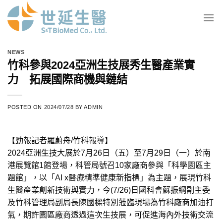
Skip
to
content
NEWS
竹科參與2024亞洲生技展秀生醫產業實
力 拓展國際商機與鏈結
POSTED ON
2024/07/28
BY
ADMIN
【勁報記者羅蔚舟/竹科報導】
2024亞洲生技大展於7月26日（五）至7月29日（一）於南
港展覽館1館登場，科管局號召10家廠商參與「科學園區主
題館」，以「AI x醫療精準健康新指標」為主題，展現竹科
生醫產業創新技術與實力，今(7/26)日國科會蘇振綱副主委
及竹科管理局副局長陳國樑特別蒞臨現場為竹科廠商加油打
氣，期許園區廠商透過這次生技展，可促進海內外技術交流