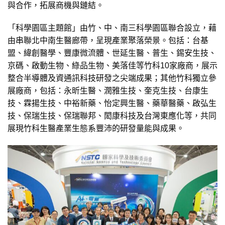
與合作，拓展商機與鏈結。
「科學園區主題館」由竹、中、南三科學園區聯合設立，藉
由串聯北中南生醫廊帶，呈現產業聚落榮景。包括：台基
盟、緯創醫學、豐康微流體、世延生醫、普生、錫安生技、
京碼、啟動生物、綠品生物、美落佳等竹科10家廠商，展示
整合半導體及資通訊科技研發之尖端成果；其他竹科獨立參
展廠商，包括：永昕生醫、潤雅生技、奎克生技、台康生
技、霖揚生技、中裕新藥、怡定興生醫、藥華醫藥、啟弘生
技、保瑞生技、保瑞聯邦、閎康科技及台灣東應化等，共同
展現竹科生醫產業生態系豐沛的研發量能與成果。