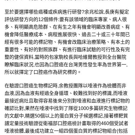
至於要選擇哪些癌種或疾病進行研發?余兆松說,長庚有擬定
評估研發方向的12個條件:要有該領域的臨床專家、病人很
多、有明顯高危險群、在有生之年有機會明顯改善病症、有
機會降低醫療成本、病程進展很快、過去二十或三十年間已
經有很多可能的標記物、有機會改臨床治療策略、有本土的
重要性、有好的對照族群、有進行臨床試驗的可行性及有完
整的健保資料,當時的包家駒校長與哈維爾教授到全台醫院
瞭解臨床狀況,也因為口腔癌在台灣男性發生率為世界第一,
所以就擇定了口腔癌作為研究標的。
在驗證口腔癌生物標記時,余教授團隊以唾液作為檢體而非
血液,因為血液有經過全身循環、較難找到好的標識,而唾液
最接近病灶且取得容易後來分別對唾液和血液進行標記物的
確認比對,果然在唾液中找到了隊從1000多篇研究生物標記
的文獻中,精選50個以上的蛋白質分子候選標記,接著標靶質
譜定量技術驗證從衛福部口腔癌檢計畫取得的460個受試者
唾液檢體,最後成功建立一組四個蛋白質的標記物組合(包括