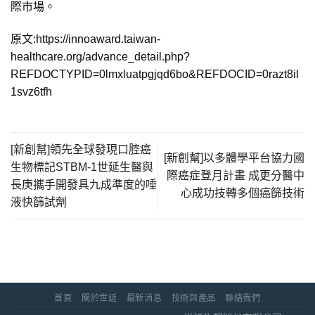
際市場。
原文:https://innoaward.taiwan-
healthcare.org/advance_detail.php?
REFDOCTYPID=0lmxluatpgjqd6bo&REFDOCID=0razt8il
1svz6tfh
[新創幫]領先全球發現口腔癌
[新創幫]以多體學平台協力國
生物標記STBM-1世延生醫與
際癌症登月計畫 成更分醫中
長庚攜手開發具九成準度的唾
心成功技轉多個癌篩技術
液快篩試劑
首頁
關於世延
最新消息
技術與產品
聯絡我們