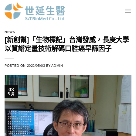
Skip
to
content
NEWS
[新創幫]「生物標記」台灣發威，長庚大學
以質譜定量技術解碼口腔癌早篩因子
POSTED ON
2022/05/03
BY
ADMIN
03
5 月