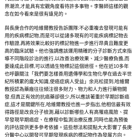
界潮流,才能具有宏觀角度看待許多事物。李醫師這樣的觀
念在如今看來是很有遠見的。
與長庚合作的哈維爾教授告訴團隊:不必重複去發現可能有
用的疾病標記物,而是可以從諸多現有的可能疾病標記物去
作驗證,再將效果比較好的標記物進一步進行昂貴且難度更
高的臨床試驗。他也強調應該運用精確的分子診斷方式來指
導不同階段診治的進行,以改善治療效果、減少醫療負擔,而
要達成此目標,可以透過生物標記這個途徑。他在近10多年
也呼籲關注「我們要怎樣善用遺傳學和生物化學在過去半世
紀所積累的龐大知識,使癌症病人受益」余兆松提到,哈維爾
教授認為藥廠往往傾注很多財力、物力和人力進行藥物開
發,但真正有效的抗癌藥卻很少,所以應該著重於早期診斷癌
症,這才是關鍵所在,哈維爾教授也進一步指出,他相信最有效
得路徑是改良分子檢測,藉以診斷哪些人有高罹癌風險、提
早發現早期癌症、在療程中監測治療反應,同時也能為預後
的評估提供更多參考依據。這些想法和提點大大影響了長庚
分醫中心以開發可早期發現疾病的標記物作為發展方向。