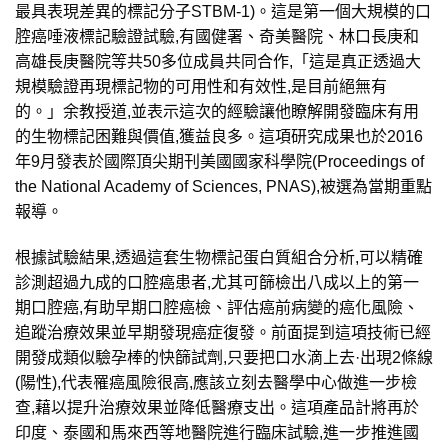
最具表現差異的標記分子STBM-1)。這是第一個大規模的口
腔癌唾液標記驗證試驗,有國健署、奇美醫院、林口長庚和
高雄長庚醫院等共50多位成員共同合作,「這是真正透過大
規模驗證再現標記物的可用性和有效性,是目前絕無有
的。」余教授道,並表示這次的經驗讓他瞭解開發臨床有用
的生物標記困難與價值,獲益良多。這項研究成果也於2016
年9月發表於國際頂尖期刊美國國家科學院(Proceedings of
the National Academy of Sciences, PNAS),被選為當期重點
報導。
根據試驗結果,透過這套生物標記蛋白質組合分析,可以精確
診測超過九成的口腔癌患者,尤其可篩檢出八成以上的第一
期口腔癌,有助早期口腔癌檢、評估癌前病變的癌化風險、
追蹤治療效果並早期發現癌症復發。前面提到這項技術已經
開發成類似驗孕棒的快篩試劑,只要把口水滴上去·出現2條線
(陽性),代表罹癌風險很高,應該立刻去醫學中心做進一步檢
查,藉以提升治療效果並降低醫療支出。這項產品計將再於
印度、泰國和馬來西等地醫院進行臨床試驗,進一步推進國