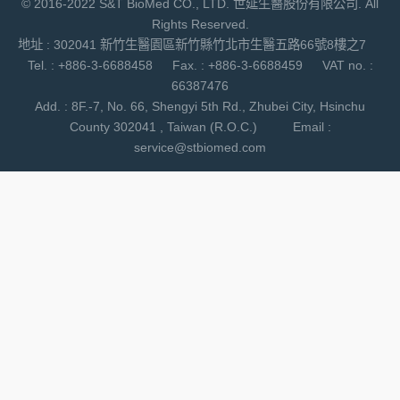
© 2016-2022 S&T BioMed CO., LTD. 世延生醫股份有限公司. All
Rights Reserved.
地址 : 302041 新竹生醫園區新竹縣竹北市生醫五路66號8樓之7
Tel. : +886-3-6688458 Fax. : +886-3-6688459 VAT no. :
66387476
Add. : 8F.-7, No. 66, Shengyi 5th Rd., Zhubei City, Hsinchu
County 302041 , Taiwan (R.O.C.) Email :
service@stbiomed.com