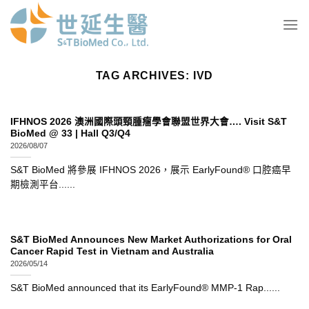
Skip
to
content
TAG ARCHIVES:
IVD
IFHNOS 2026 澳洲國際頭頸腫瘤學會聯盟世界大會…. Visit S&T
BioMed @ 33 | Hall Q3/Q4
2026/08/07
S&T BioMed 將參展 IFHNOS 2026，展示 EarlyFound® 口腔癌早
期檢測平台......
S&T BioMed Announces New Market Authorizations for Oral
Cancer Rapid Test in Vietnam and Australia
2026/05/14
S&T BioMed announced that its EarlyFound® MMP-1 Rap......