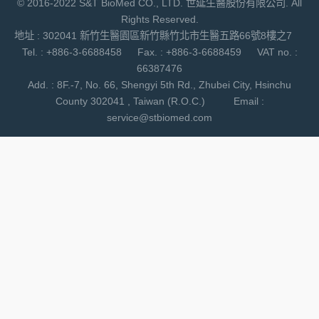
© 2016-2022 S&T BioMed CO., LTD. 世延生醫股份有限公司. All
Rights Reserved.
地址 : 302041 新竹生醫園區新竹縣竹北市生醫五路66號8樓之7
Tel. : +886-3-6688458 Fax. : +886-3-6688459 VAT no. :
66387476
Add. : 8F.-7, No. 66, Shengyi 5th Rd., Zhubei City, Hsinchu
County 302041 , Taiwan (R.O.C.) Email :
service@stbiomed.com