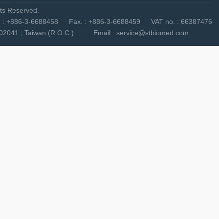
s Reserved.
3-6688458 Fax. : +886-3-6688459 VAT no. : 66387476
nty 302041 , Taiwan (R.O.C.) Email : service@stbiomed.com