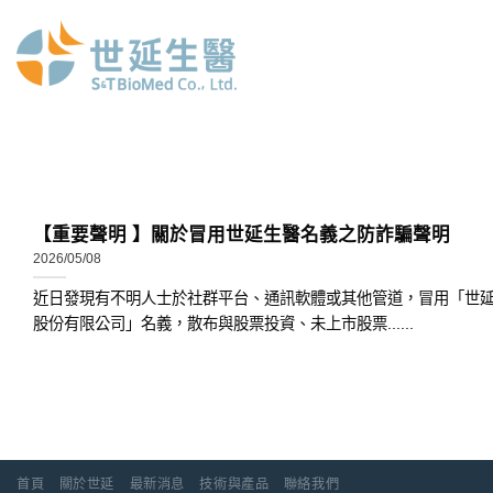
Skip
to
content
【重要聲明 】關於冒用世延生醫名義之防詐騙聲明
2026/05/08
近日發現有不明人士於社群平台、通訊軟體或其他管道，冒用「世
股份有限公司」名義，散布與股票投資、未上市股票......
首頁
關於世延
最新消息
技術與產品
聯絡我們